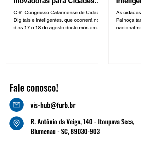
Inovadoras para Cidades
Intelig
Digitais e Inteligente ocorre
Smart C
O 6º Congresso Catarinense de Cidades
As cidades
em Itajaí
Digitais e Inteligentes, que ocorrerá nos
Palhoça t
dias 17 e 18 de agosto deste mês em
nacionalme
Itajaí, tratará da...
Inteligente.
Fale conosco!
vis-hub@furb.br
R. Antônio da Veiga, 140 - Itoupava Seca,
Blumenau - SC, 89030-903