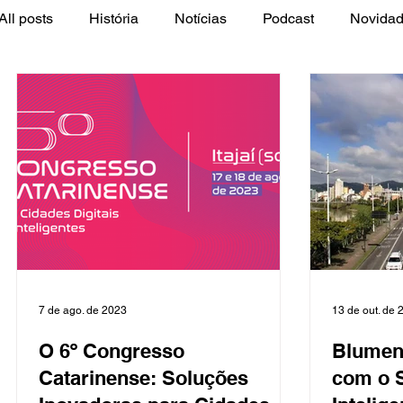
All posts
História
Notícias
Podcast
Novida
Empregos
7 de ago. de 2023
13 de out. de 
O 6º Congresso
Blumen
Catarinense: Soluções
com o S