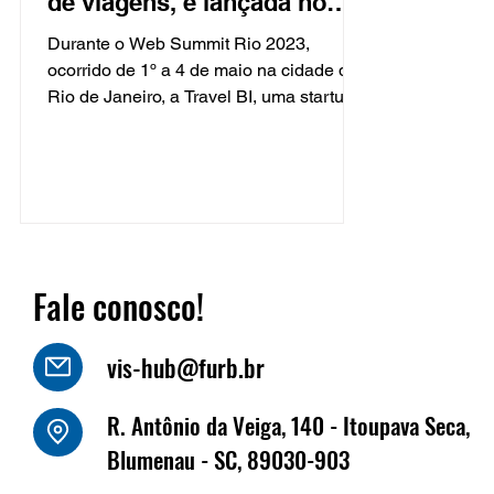
de viagens, é lançada no
Web Summit Rio 2023,
Durante o Web Summit Rio 2023,
impulsio
ocorrido de 1º a 4 de maio na cidade do
Rio de Janeiro, a Travel BI, uma startup
de tecnologia de viagens...
Fale conosco!
vis-hub@furb.br
R. Antônio da Veiga, 140 - Itoupava Seca,
Blumenau - SC, 89030-903