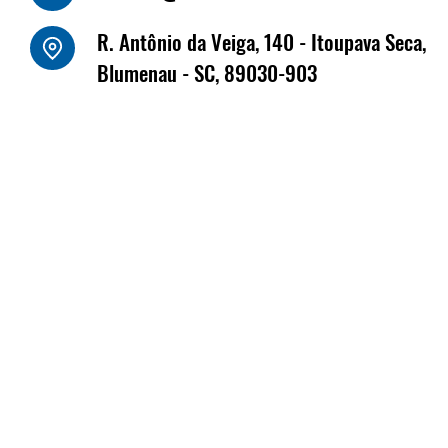
o Luiz Kornely - HBSIS
R. Antônio da Veiga, 140 - Itoupava Seca,
Fritz Müller marca
Blumenau - SC, 89030-903
na Fenabrave, que 
dias 17 e 18 de jun
Florianópolis