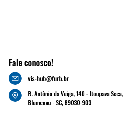
Fale conosco!
vis-hub@furb.br
o Luiz Kornely - HBSIS
R. Antônio da Veiga, 140 - Itoupava Seca,
Fritz Müller marca
Blumenau - SC, 89030-903
na Fenabrave, que 
dias 17 e 18 de jun
Florianópolis