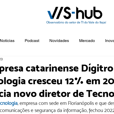
Observatório do setor de TI do Vale do Itajaí
Notícias
Podcast
Novidades
Mercado
Inov
23
resa catarinense Dígitro
logia cresceu 12% em 20
ia novo diretor de Tecno
ecnologia
, empresa com sede em Florianópolis e que de
lecomunicações e segurança da informação, fechou 20