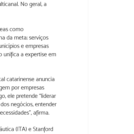
icanal. No geral, a 
reas como  
a da meta; serviços 
unicípios e empresas 
 unifica a expertise em 
l catarinense anuncia 
agem por empresas 
, ele pretende “liderar 
dos negócios, entender 
cessidades”, afirma. 
utica (ITA) e Stanford 