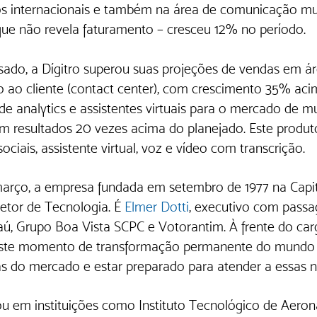
s internacionais e também na área de comunicação mult
ue não revela faturamento – cresceu 12% no período.
ado, a Dígitro superou suas projeções de vendas em á
 ao cliente (contact center), com crescimento 35% acim
 de analytics e assistentes virtuais para o mercado de m
om resultados 20 vezes acima do planejado. Este produto
sociais, assistente virtual, voz e vídeo com transcrição.
rço, a empresa fundada em setembro de 1977 na Capita
etor de Tecnologia. É 
Elmer Dotti
, executivo com pass
aú, Grupo Boa Vista SCPC e Votorantim. À frente do cargo
este momento de transformação permanente do mundo 
 do mercado e estar preparado para atender a essas ne
ou em instituições como Instituto Tecnológico de Aeroná