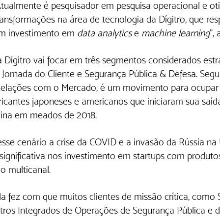
 Atualmente é pesquisador em pesquisa operacional e ot
ansformações na área de tecnologia da Dígitro, que re
m investimento em 
data analytics
 e 
machine learning
”, 
a Dígitro vai focar em três segmentos considerados estra
s, Jornada do Cliente e Segurança Pública & Defesa. Seg
Relações com o Mercado, é um movimento para ocupar 
ricantes japoneses e americanos que iniciaram sua saí
ina em meados de 2018.    
sse cenário a crise da COVID e a invasão da Rússia na 
ignificativa nos investimento em startups com produtos
 multicanal.
ada fez com que muitos clientes de missão crítica, como
os Integrados de Operações de Segurança Pública e div