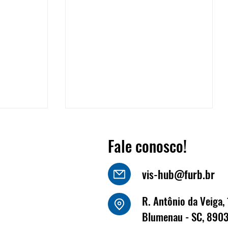
Fale conosco!
vis-hub@furb.br
or
João Luiz Kornely - HBSIS
R. Antônio da Veiga, 
Blumenau - SC, 890