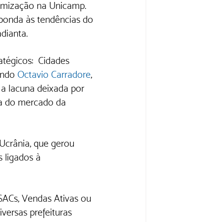
imização na Unicamp.  
sponda às tendências do 
adianta. 
tégicos:  Cidades 
undo 
Octavio Carradore
, 
a lacuna deixada por 
da do mercado da 
Ucrânia, que gerou 
 ligados à 
 SACs, Vendas Ativas ou 
ersas prefeituras 