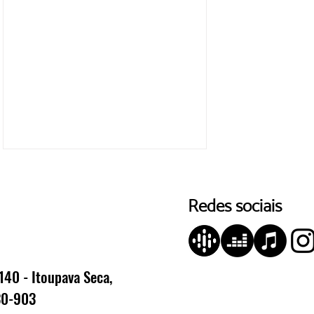
Redes sociais
140 - Itoupava Seca,
Fritz Müller marca presença
30-903
na Fenabrave, que ocorre nos