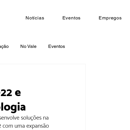
Notícias
Eventos
Empregos
ação
No Vale
Eventos
22 e
logia
senvolve soluções na 
22 com uma expansão 