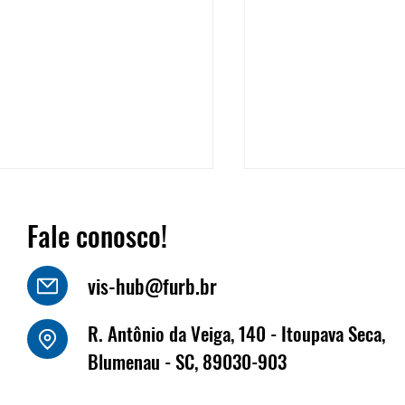
Fale conosco!
vis-hub@furb.br
o Luiz Kornely - HBSIS
R. Antônio da Veiga, 140 - Itoupava Seca,
Fritz Müller marca
Blumenau - SC, 89030-903
na Fenabrave, que 
dias 17 e 18 de jun