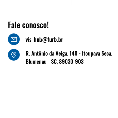
Fale conosco!
vis-hub@furb.br
o Luiz Kornely - HBSIS
R. Antônio da Veiga, 140 - Itoupava Seca,
Fritz Müller marca
Blumenau - SC, 89030-903
na Fenabrave, que 
dias 17 e 18 de jun
Florianópolis