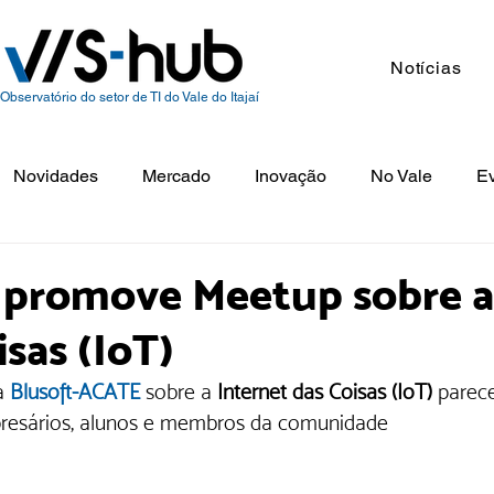
Notícias
Observatório do setor de TI do Vale do Itajaí
Novidades
Mercado
Inovação
No Vale
E
 promove Meetup sobre a
isas (IoT)
a 
Blusoft-ACAT
E 
sobre a
 Internet das Coisas (IoT) 
parec
presários, alunos e membros da comunidade 