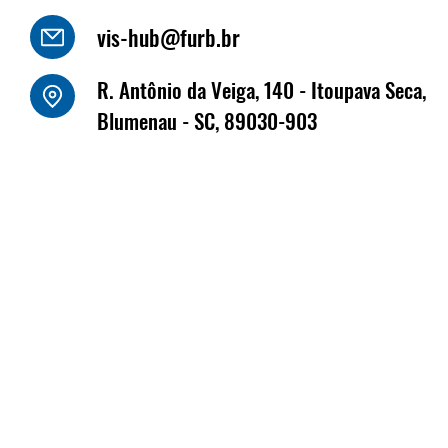
vis-hub@furb.br
o Luiz Kornely - HBSIS
R. Antônio da Veiga, 140 - Itoupava Seca,
Fritz Müller marca
Blumenau - SC, 89030-903
na Fenabrave, que 
dias 17 e 18 de jun
Florianópolis