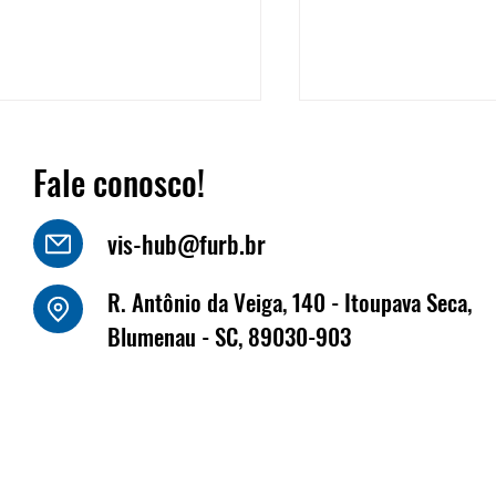
Fale conosco!
vis-hub@furb.br
o Luiz Kornely - HBSIS
R. Antônio da Veiga, 140 - Itoupava Seca,
Fritz Müller marca
Blumenau - SC, 89030-903
na Fenabrave, que 
dias 17 e 18 de jun
Florianópolis