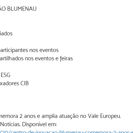
ÇÃO BLUMENAU
iados
participantes nos eventos
rtilhados nos eventos e feiras
 ESG
xadores CIB
emora 2 anos e amplia atuação no Vale Europeu. 
otícias. Disponível em: 
2/20/centro-de-inovacao-blumenau-comemora-2-anos-