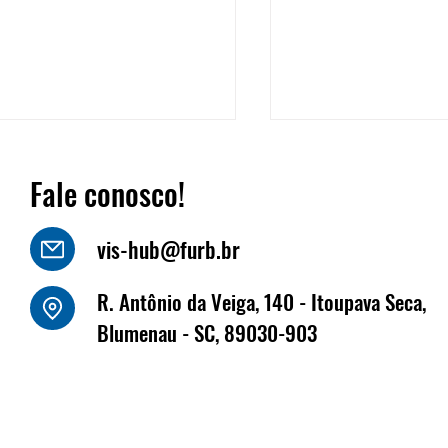
Fale conosco!
vis-hub@furb.br
o Luiz Kornely - HBSIS
R. Antônio da Veiga, 140 - Itoupava Seca,
Fritz Müller marca
Blumenau - SC, 89030-903
na Fenabrave, que 
dias 17 e 18 de jun
Florianópolis