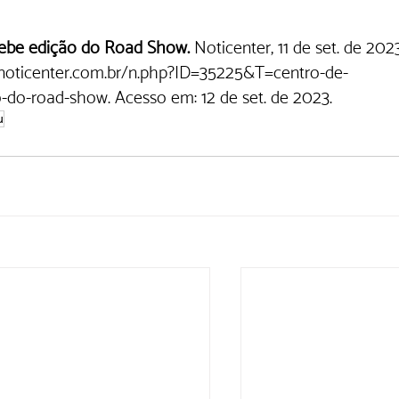
ebe edição do Road Show.
 Noticenter, 11 de set. de 2023
noticenter.com.br/n.php?ID=35225&T=centro-de-
-do-road-show.
 Acesso em: 12 de set. de 2023. 
u