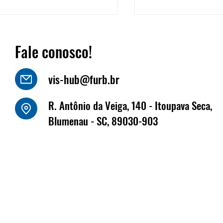
Fale conosco!
vis-hub@furb.br
o Luiz Kornely - HBSIS
R. Antônio da Veiga, 140 - Itoupava Seca,
Fritz Müller marca
Blumenau - SC, 89030-903
na Fenabrave, que 
dias 17 e 18 de jun
Florianópolis