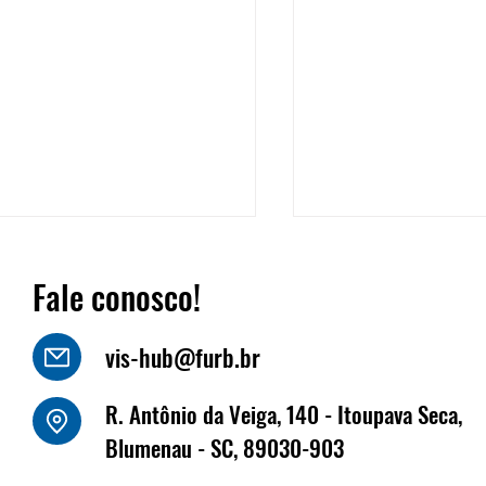
Fale conosco!
vis-hub@furb.br
o Luiz Kornely - HBSIS
R. Antônio da Veiga, 140 - Itoupava Seca,
Fritz Müller marca
Blumenau - SC, 89030-903
na Fenabrave, que 
dias 17 e 18 de jun