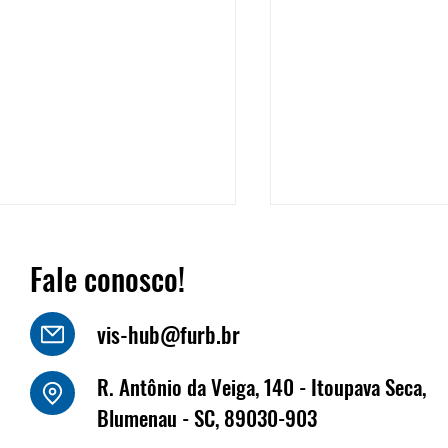
Fale conosco!
vis-hub@furb.br
o Luiz Kornely - HBSIS
R. Antônio da Veiga, 140 - Itoupava Seca,
Fritz Müller marca
Blumenau - SC, 89030-903
na Fenabrave, que 