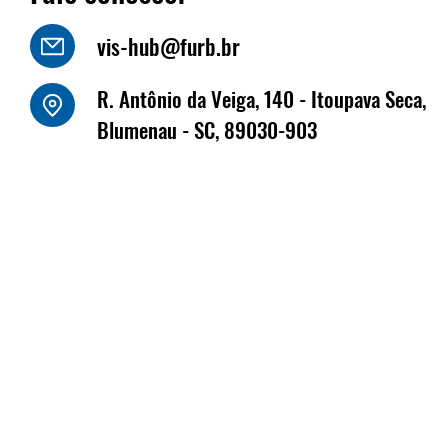
vis-hub@furb.br
o Luiz Kornely - HBSIS
R. Antônio da Veiga, 140 - Itoupava Seca,
Fritz Müller marca
Blumenau - SC, 89030-903
na Fenabrave, que 
dias 17 e 18 de jun
Florianópolis