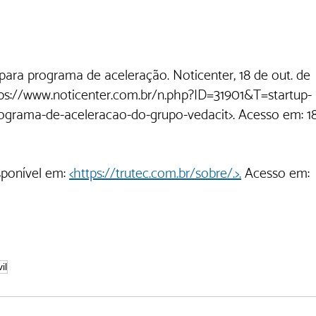
para programa de aceleração. Noticenter, 18 de out. de 
ttps://www.noticenter.com.br/n.php?ID=31901&T=startup-
ograma-de-aceleracao-do-grupo-vedacit>. Acesso em: 18
ponível em: 
<https://trutec.com.br/sobre/.>.
 Acesso em: 
il