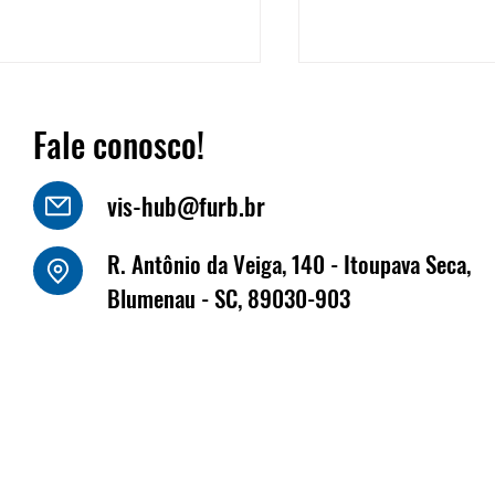
Fale conosco!
vis-hub@furb.br
o Luiz Kornely - HBSIS
R. Antônio da Veiga, 140 - Itoupava Seca,
Fritz Müller marca
Blumenau - SC, 89030-903
na Fenabrave, que 
dias 17 e 18 de jun
Florianópolis