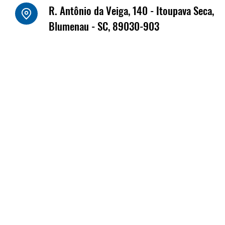
o Luiz Kornely - HBSIS
R. Antônio da Veiga, 140 - Itoupava Seca,
Fritz Müller marca
Blumenau - SC, 89030-903
na Fenabrave, que 
dias 17 e 18 de jun
Florianópolis