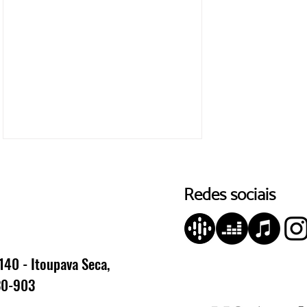
Redes sociais
140 - Itoupava Seca,
Fritz Müller marca presença
30-903
na Fenabrave, que ocorre nos
dias 17 e 18 de junho em