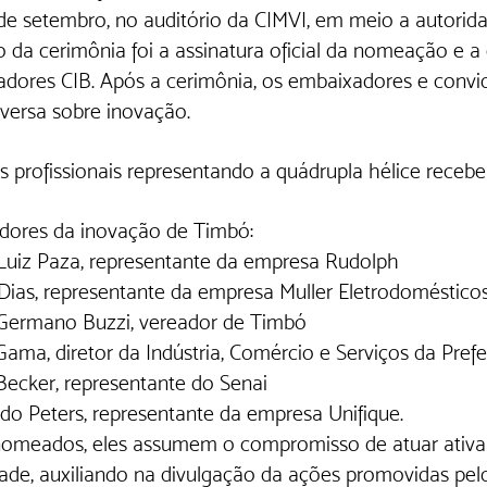
4 de setembro, no auditório da CIMVI, em meio a autoridad
 da cerimônia foi a assinatura oficial da nomeação e a 
dores CIB. Após a cerimônia, os embaixadores e convi
versa sobre inovação.
is profissionais representando a quádrupla hélice recebe
dores da inovação de Timbó:
Luiz Paza, representante da empresa Rudolph
Dias, representante da empresa Muller Eletrodoméstico
 Germano Buzzi, vereador de Timbó
Gama, diretor da Indústria, Comércio e Serviços da Pref
 Becker, representante do Senai
do Peters, representante da empresa Unifique.
nomeados, eles assumem o compromisso de atuar ativ
de, auxiliando na divulgação da ações promovidas pel