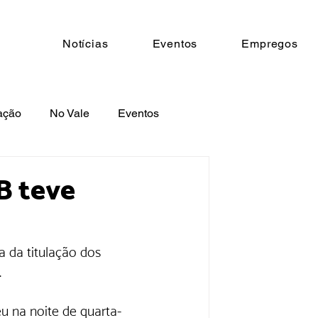
Notícias
Eventos
Empregos
ação
No Vale
Eventos
B teve
 da titulação dos 
.
 na noite de quarta-