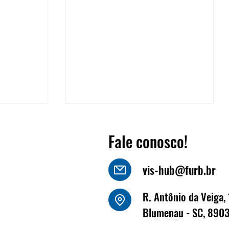
Fale conosco!
vis-hub@furb.br
or
João Luiz Kornely - HBSIS
R. Antônio da Veiga, 
Blumenau - SC, 890