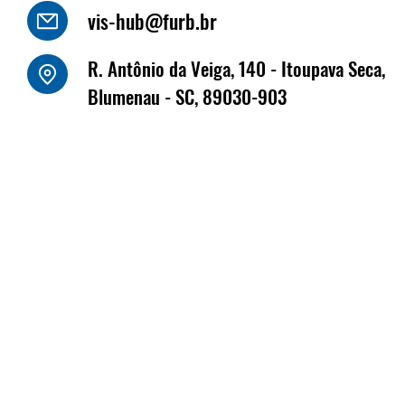
vis-hub@furb.br
o Luiz Kornely - HBSIS
R. Antônio da Veiga, 140 - Itoupava Seca,
Fritz Müller marca
Blumenau - SC, 89030-903
na Fenabrave, que 
dias 17 e 18 de jun
Florianópolis