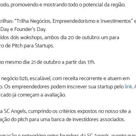
odo, promovendo e mostrando todo o potencial da região.
rilhas: “Trilha Negócios, Empreendedorismo e Investimentos” e
h Day e Founder’s Day.
idos dois wokshops, ambos dia 20 de outubro: um para 
 de Pitch para Startups.  
 mesmo dia: 21 de outubro a partir das 17h.
 negócio b2b, escalável, com receita recorrente e atuem em 
ro. Os empreendedores podem inscrever sua startup pelo 
link
. 
ercado já começam a avaliação. 
a SC Angels, cumprindo os critérios expostos no nosso site a 
ção do pitch para uma banca de investidores associados. 
egração e networking entre founders da SC Angels, evento que