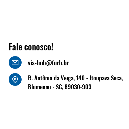
Fale conosco!
vis-hub@furb.br
o Luiz Kornely - HBSIS
R. Antônio da Veiga, 140 - Itoupava Seca,
Fritz Müller marca
Blumenau - SC, 89030-903
na Fenabrave, que 
dias 17 e 18 de jun
Florianópolis