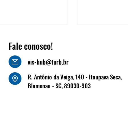
Fale conosco!
vis-hub@furb.br
o Luiz Kornely - HBSIS
R. Antônio da Veiga, 140 - Itoupava Seca,
Fritz Müller marca
Blumenau - SC, 89030-903
na Fenabrave, que 
dias 17 e 18 de jun
Florianópolis