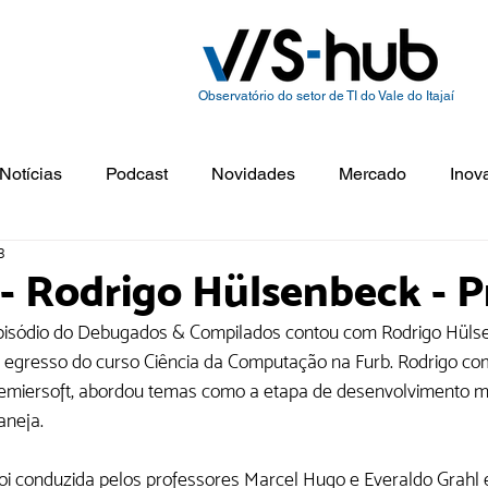
Observatório do setor de TI do Vale do Itajaí
Notícias
Podcast
Novidades
Mercado
Inov
3
- Rodrigo Hülsenbeck - 
isódio do Debugados & Compilados contou com Rodrigo Hüls
e egresso do curso Ciência da Computação na Furb. Rodrigo co
remiersoft, abordou temas como a etapa de desenvolvimento mo
neja. 
foi conduzida pelos professores Marcel Hugo e Everaldo Grahl e A