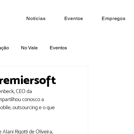
Notícias
Eventos
Empregos
ação
No Vale
Eventos
Premiersoft
enbeck, CEO da 
mpartilhou conosco a 
bile, outsourcing e o que 
lani Rigotti de Oliveira, 