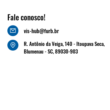
Fale conosco!
vis-hub@furb.br
o Luiz Kornely - HBSIS
R. Antônio da Veiga, 140 - Itoupava Seca,
Fritz Müller marca
Blumenau - SC, 89030-903
na Fenabrave, que 
dias 17 e 18 de jun
Florianópolis